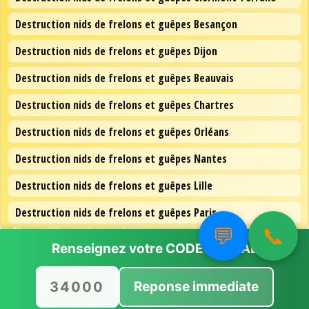
Destruction nids de frelons et guêpes Besançon
Destruction nids de frelons et guêpes Dijon
Destruction nids de frelons et guêpes Beauvais
Destruction nids de frelons et guêpes Chartres
Destruction nids de frelons et guêpes Orléans
Destruction nids de frelons et guêpes Nantes
Destruction nids de frelons et guêpes Lille
Destruction nids de frelons et guêpes Paris
💬
📞
Nous utilisons des cookies pour vous offrir la meilleure
expérience sur notre site.
Renseignez votre
CODE POSTAL
Vous pouvez en savoir plus sur les cookies que nous
utilisons ou les désactiver dans
paramètres
.
Reponse immediate
Accepter
Rejeter