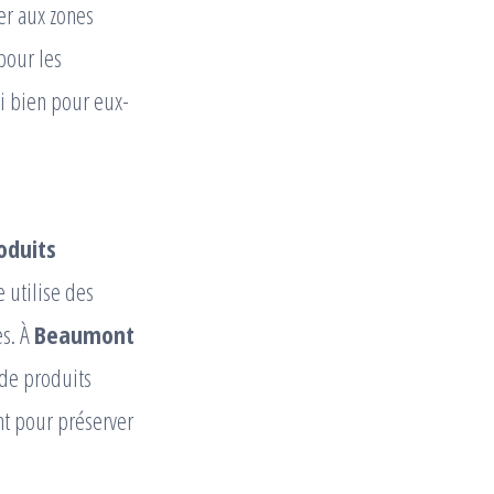
r aux zones
 pour les
si bien pour eux-
oduits
e utilise des
es. À
Beaumont
 de produits
t pour préserver