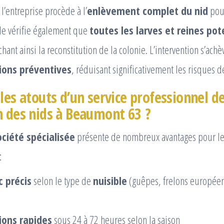
l’entreprise procède à l’
enlèvement complet du nid
pour
lle vérifie également que
toutes les larves et reines pot
ant ainsi la reconstitution de la colonie. L’intervention s’achè
ons préventives
, réduisant significativement les risques d
les atouts d’un service professionnel d
n des nids à Beaumont 63 ?
ociété spécialisée
présente de nombreux avantages pour le
:
c précis
selon le type de
nuisible
(guêpes, frelons européen
ions rapides
sous 24 à 72 heures selon la saison