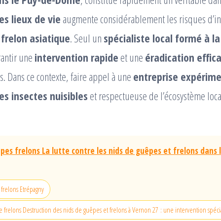
es lieux de vie
augmente considérablement les risques d’inc
u
frelon asiatique
. Seul un
spécialiste local formé à l
antir une
intervention rapide
et une
éradication effic
us. Dans ce contexte, faire appel à une
entreprise expérim
es insectes nuisibles
et respectueuse de l’écosystème loca
pes frelons La lutte contre les nids de guêpes et frelons dans 
 frelons Etrépagny
e frelons Destruction des nids de guêpes et frelons à Vernon 27 : une intervention spécia