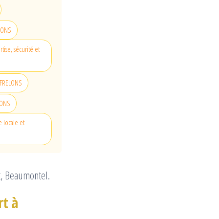
ELONS
tise, sécurité et
O FRELONS
ELONS
e locale et
t, Beaumontel.
rt à