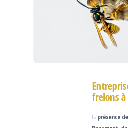
Entrepris
frelons 
La
présence d
Beaumont, da