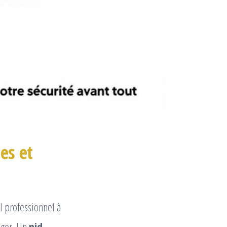
es et
l professionnel à
nger. Un
nid