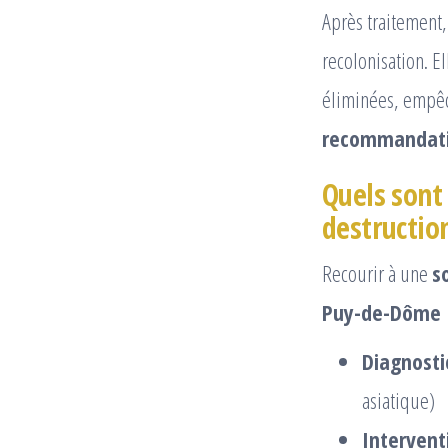
Après traitement, 
recolonisation. E
éliminées, empêch
recommandati
Quels sont 
destructio
Recourir à une
s
Puy-de-Dôme
Diagnosti
asiatique)
Intervent