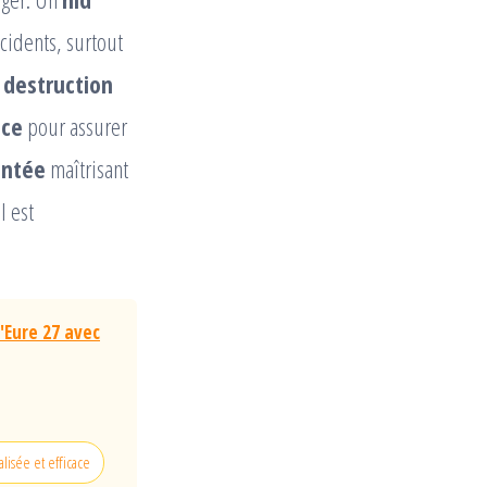
idents, surtout
a destruction
ace
pour assurer
entée
maîtrisant
l est
l'Eure 27 avec
lisée et efficace