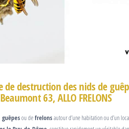
e de destruction des nids de guêp
à Beaumont 63, ALLO FRELONS
e guêpes
ou de
frelons
autour d’une habitation ou d’un loca
ns le Puy-de-Dôme
, constitue rapidement un véritable da