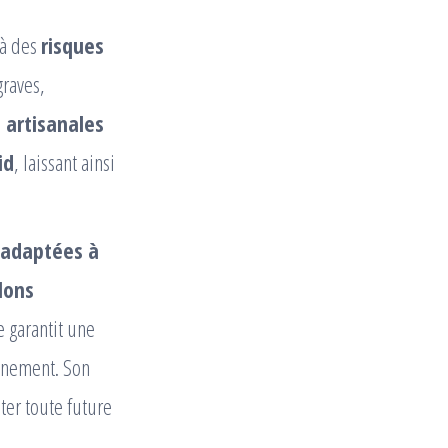
à des
risques
graves,
artisanales
id
, laissant ainsi
 adaptées à
lons
e garantit une
onnement. Son
ter toute future