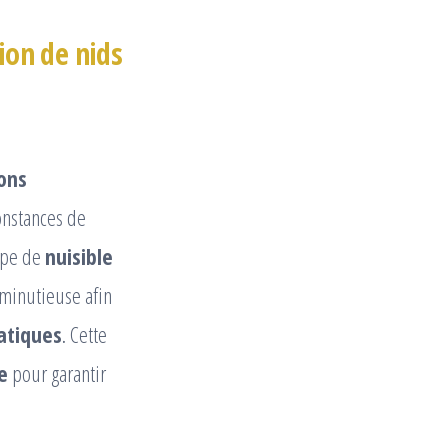
ion de nids
ions
onstances de
ype de
nuisible
 minutieuse afin
iatiques
. Cette
e
pour garantir