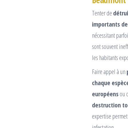
Tenter de
détru
importants de
nécessitant parfo
sont souvent ineff
les habitants exp
Faire appel à un
chaque espèc
européens
ou 
destruction to
expertise permet
infestation.