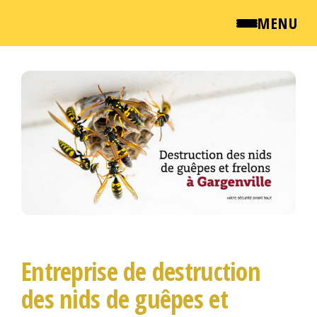
MENU
Passer
QUI SOMMES NOUS ?
ce
NEWSROOM
contenu
TARIFS
ENGLISH
CONTACT
Entreprise de destruction
des nids de guêpes et