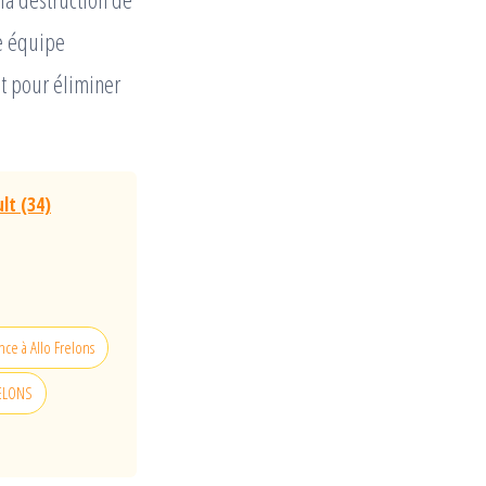
re équipe
t pour éliminer
lt (34)
nce à Allo Frelons
RELONS