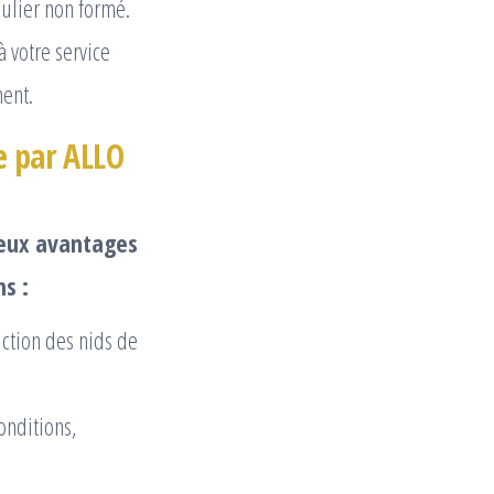
culier non formé.
à votre service
ment.
e par ALLO
reux avantages
s :
ction des nids de
onditions,