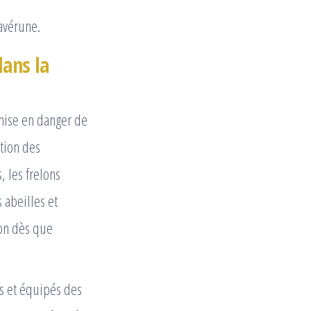
avérune.
dans la
mise en danger de
tion des
, les frelons
 abeilles et
ion dès que
ts et équipés des