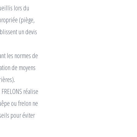
eillis lors du
propriée (piège,
ablissent un devis
tant les normes de
isation de moyens
ières).
O FRELONS réalise
guêpe ou frelon ne
eils pour éviter