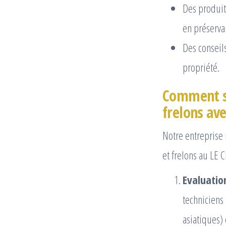
Des produits
en préservan
Des conseils
propriété.
Comment se
frelons av
Notre entreprise
et frelons au LE C
Evaluation
techniciens 
asiatiques) e