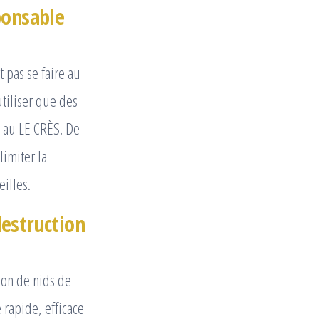
ponsable
 pas se faire au
utiliser que des
s au LE CRÈS. De
limiter la
illes.
destruction
ion de nids de
 rapide, efficace