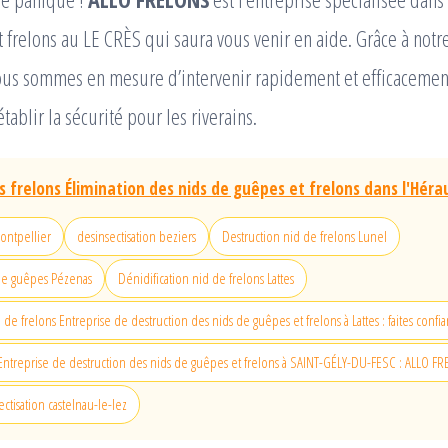
 frelons au LE CRÈS qui saura vous venir en aide. Grâce à not
us sommes en mesure d’intervenir rapidement et efficacemen
établir la sécurité pour les riverains.
 frelons Élimination des nids de guêpes et frelons dans l'Hérau
montpellier
desinsectisation beziers
Destruction nid de frelons Lunel
de guêpes Pézenas
Dénidification nid de frelons Lattes
 de frelons Entreprise de destruction des nids de guêpes et frelons à Lattes : faites confia
 Entreprise de destruction des nids de guêpes et frelons à SAINT-GÉLY-DU-FESC : ALLO F
ctisation castelnau-le-lez