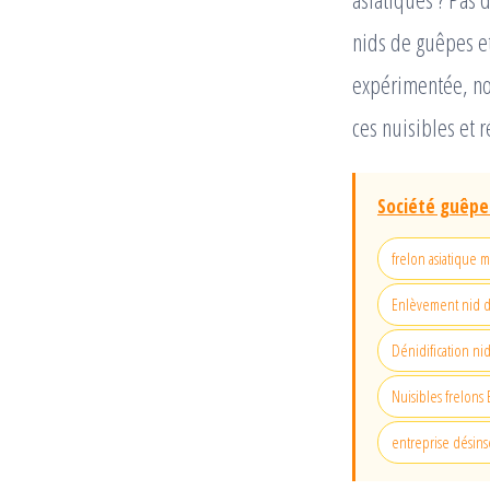
nids de guêpes et
expérimentée, no
ces nuisibles et r
Société guêpes
frelon asiatique 
Enlèvement nid 
Dénidification nid
Nuisibles frelons
entreprise désinse