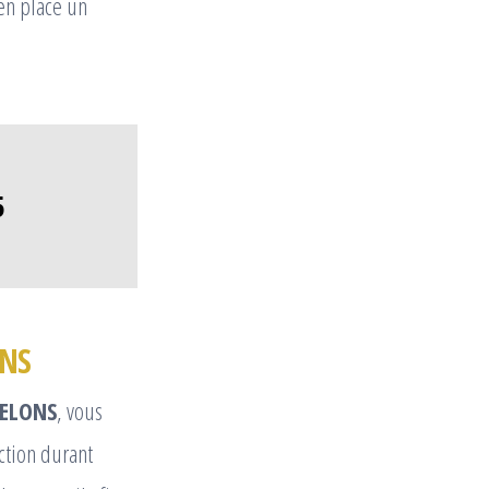
en place un
5
ONS
RELONS
, vous
ction durant