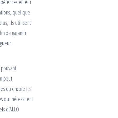
mpétences et leur
ations, quel que
us, ils utilisent
fin de garantir
igueur.
s pouvant
on peut
ues ou encore les
s qui nécessitent
els d’ALLO