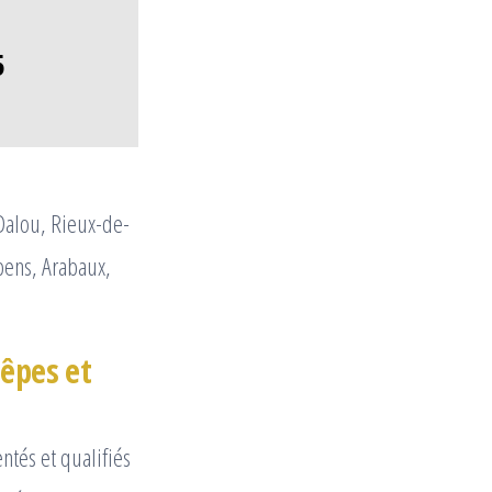
5
 Dalou, Rieux-de-
bens, Arabaux,
uêpes et
tés et qualifiés