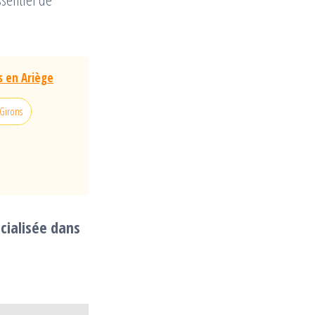
s en Ariège
-Girons
cialisée dans