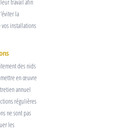
eur travail afin
éviter la
vos installations
lons
aitement des nids
z mettre en œuvre
ntretien annuel
ctions régulières
ons ne sont pas
uer les