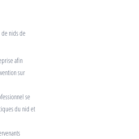
n de nids de
eprise afin
rvention sur
ofessionnel se
stiques du nid et
tervenants