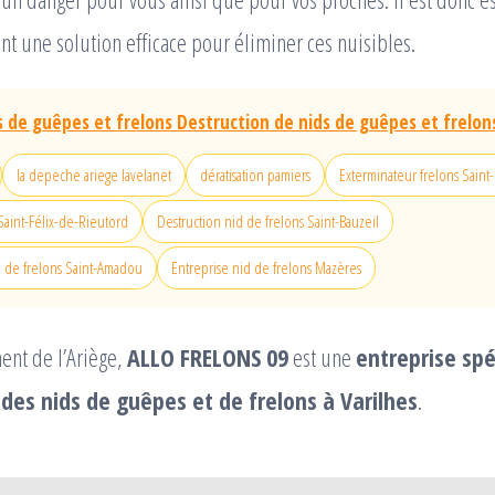
t une solution efficace pour éliminer ces nuisibles.
s de guêpes et frelons Destruction de nids de guêpes et frelon
la depeche ariege lavelanet
dératisation pamiers
Exterminateur frelons Saint
 Saint-Félix-de-Rieutord
Destruction nid de frelons Saint-Bauzeil
d de frelons Saint-Amadou
Entreprise nid de frelons Mazères
ent de l’Ariège,
ALLO FRELONS 09
est une
entreprise spé
 des nids de guêpes et de frelons à Varilhes
.