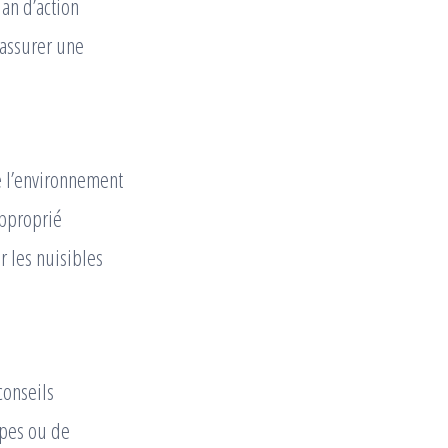
an d’action
 assurer une
e l’environnement
approprié
r les nuisibles
conseils
êpes ou de