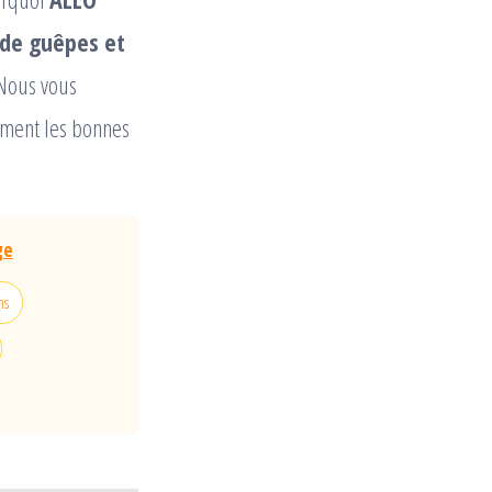
 de guêpes et
 Nous vous
lement les bonnes
ge
ns