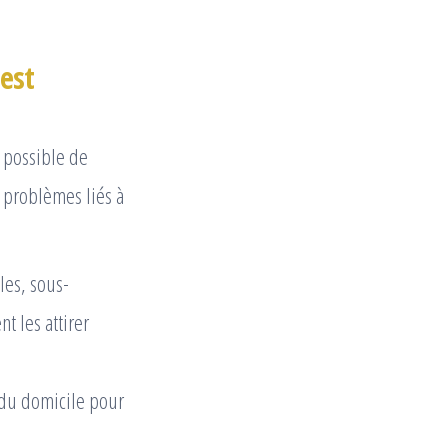
est
st possible de
s problèmes liés à
les, sous-
t les attirer
r du domicile pour