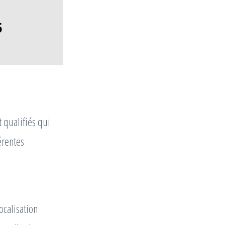
5
 qualifiés qui
érentes
localisation