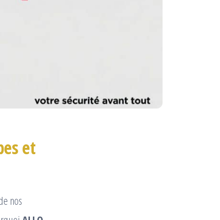
pes et
 de nos
ourquoi
ALLO