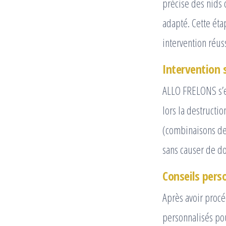
précise des nids 
adapté. Cette éta
intervention réus
Intervention 
ALLO FRELONS s’e
lors la destructi
(combinaisons de 
sans causer de d
Conseils perso
Après avoir procé
personnalisés pou