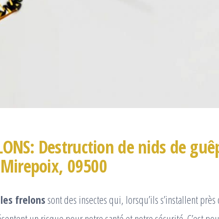
LONS: Destruction de nids de guê
 Mirepoix, 09500
les frelons
sont des insectes qui, lorsqu’ils s’installent près
ésentent un risque pour notre santé et notre sécurité. C’est p