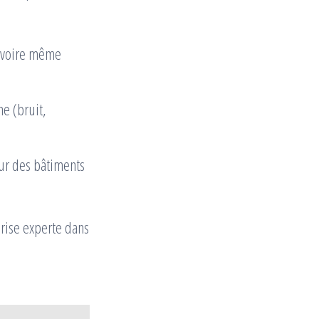
, voire même
e (bruit,
eur des bâtiments
eprise experte dans