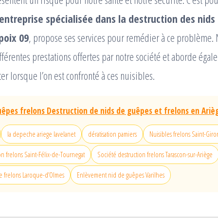
entreprise spécialisée dans la destruction des nids
poix 09
, propose ses services pour remédier à ce problème.
fférentes prestations offertes par notre société et aborde éga
er lorsque l’on est confronté à ces nuisibles.
êpes frelons Destruction de nids de guêpes et frelons en Ariè
la depeche ariege lavelanet
dératisation pamiers
Nuisibles frelons Saint-Giro
on frelons Saint-Félix-de-Tournegat
Société destruction frelons Tarascon-sur-Ariège
e frelons Laroque-d’Olmes
Enlèvement nid de guêpes Varilhes