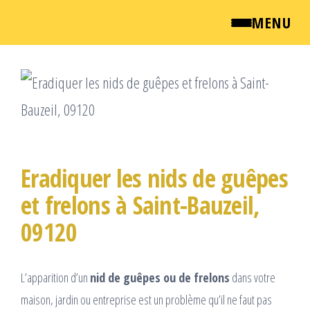
MENU
Passer
QUI SOMMES NOUS ?
ce
NEWSROOM
contenu
TARIFS
Eradiquer les nids de guêpes
ENGLISH
et frelons à Saint-Bauzeil,
09120
CONTACT
L’apparition d’un
nid de guêpes ou de frelons
dans votre
maison, jardin ou entreprise est un problème qu’il ne faut pas