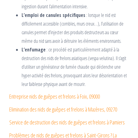
ingestion durant l’alimentation intensive.
L’emploi de canules spécifiques
: lorsque le nid est
difficilement accessible (combles, murs creux…), l’utilisation de
canules permet d’injecter des produits destructeurs au cœur
même du nid sans avoir à détruire les éléments environnants.
L’enfumage
: ce procédé est particulièrement adapté à la
destruction des nids de frelons asiatiques (vespa velutina). Il s’agit
d’utiliser un générateur de fumée chaude qui déclenche une
hyper-activité des frelons, provoquant alors leur désorientation et
leur faiblesse physique avant de mourir.
Entreprise nids de guêpes et frelons à Foix, 09000
Elimination des nids de guêpes et frelons à Mazères, 09270
Service de destruction des nids de guêpes et frelons à Pamiers
Problèmes de nids de guêpes et frelons à Saint-Girons ? La