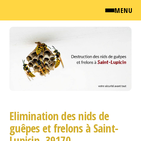
MENU
Passer
QUI SOMMES NOUS ?
ce
contenu
NEWSROOM
TARIFS
ENGLISH
CONTACT
Elimination des nids de
guêpes et frelons à Saint-
Lupicin, 39170