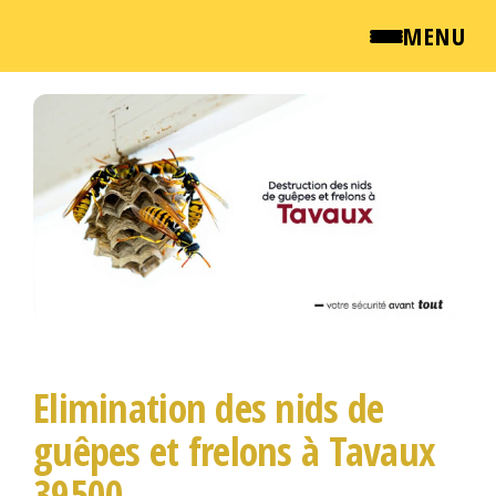
MENU
Passer
QUI SOMMES NOUS ?
ce
contenu
NEWSROOM
TARIFS
ENGLISH
CONTACT
Elimination des nids de
guêpes et frelons à Tavaux
39500