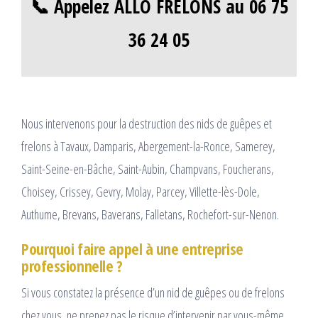
📞 Appelez ALLO FRELONS au 06 75
36 24 05
Nous intervenons pour la destruction des nids de guêpes et
frelons à Tavaux, Damparis, Abergement-la-Ronce, Samerey,
Saint-Seine-en-Bâche, Saint-Aubin, Champvans, Foucherans,
Choisey, Crissey, Gevry, Molay, Parcey, Villette-lès-Dole,
Authume, Brevans, Baverans, Falletans, Rochefort-sur-Nenon.
Pourquoi faire appel à une entreprise
professionnelle ?
Si vous constatez la présence d’un nid de guêpes ou de frelons
chez vous, ne prenez pas le risque d’intervenir par vous-même.