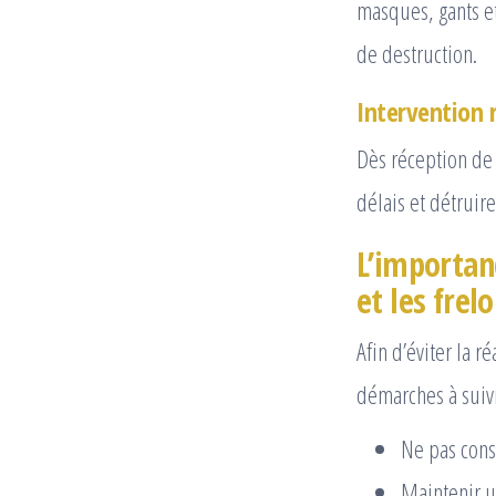
masques, gants et
de destruction.
Intervention 
Dès réception de
délais et détruir
L’importanc
et les frel
Afin d’éviter la 
démarches à suivr
Ne pas cons
Maintenir u