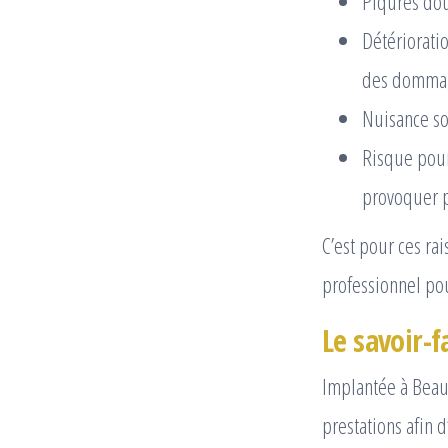
Piqûres dou
Détérioratio
des dommag
Nuisance so
Risque pour
provoquer p
C’est pour ces rai
professionnel pou
Le savoir-f
Implantée à Beau
prestations afin d