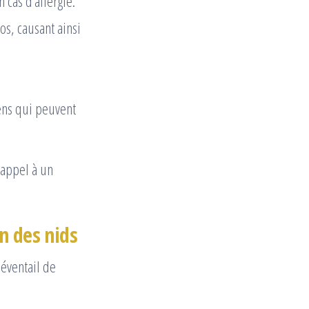
cas d’allergie.
os, causant ainsi
ens qui peuvent
 appel à un
n des nids
éventail de