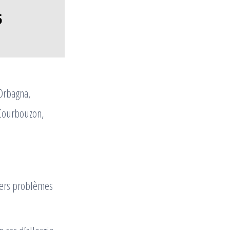
5
-Orbagna,
 Courbouzon,
ivers problèmes