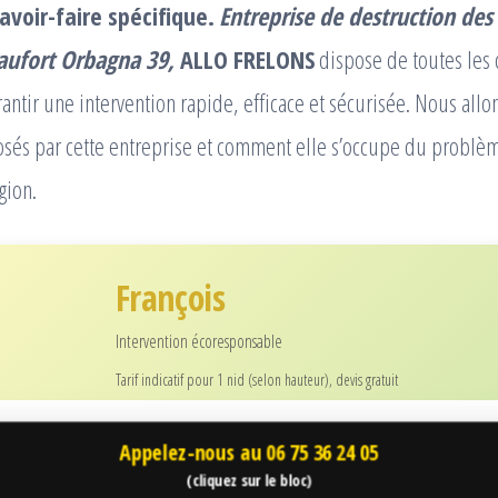
avoir-faire spécifique.
Entreprise de destruction des
eaufort Orbagna 39,
ALLO FRELONS
dispose de toutes les
antir une intervention rapide, efficace et sécurisée. Nous allo
osés par cette entreprise et comment elle s’occupe du problè
gion.
François
Intervention écoresponsable
Tarif indicatif pour 1 nid (selon hauteur), devis gratuit
Appelez-nous au
06 75 36 24 05
(cliquez sur le bloc)