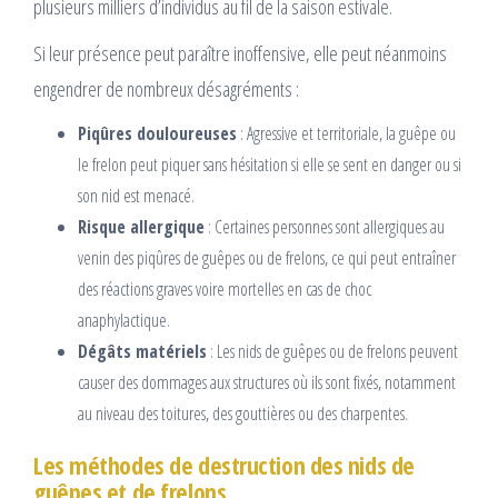
plusieurs milliers d’individus au fil de la saison estivale.
Si leur présence peut paraître inoffensive, elle peut néanmoins
engendrer de nombreux désagréments :
Piqûres douloureuses
: Agressive et territoriale, la guêpe ou
le frelon peut piquer sans hésitation si elle se sent en danger ou si
son nid est menacé.
Risque allergique
: Certaines personnes sont allergiques au
venin des piqûres de guêpes ou de frelons, ce qui peut entraîner
des réactions graves voire mortelles en cas de choc
anaphylactique.
Dégâts matériels
: Les nids de guêpes ou de frelons peuvent
causer des dommages aux structures où ils sont fixés, notamment
au niveau des toitures, des gouttières ou des charpentes.
Les méthodes de destruction des nids de
guêpes et de frelons