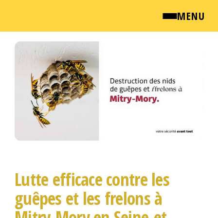
MENU
Passer
QUI SOMMES NOUS ?
ce
contenu
NEWSROOM
TARIFS
ENGLISH
CONTACT
Lutte efficace contre les
guêpes et les frelons à
Mitry-Mory en Seine-et-