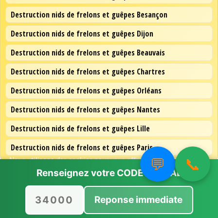
Destruction nids de frelons et guêpes Besançon
Destruction nids de frelons et guêpes Dijon
Destruction nids de frelons et guêpes Beauvais
Destruction nids de frelons et guêpes Chartres
Destruction nids de frelons et guêpes Orléans
Destruction nids de frelons et guêpes Nantes
Destruction nids de frelons et guêpes Lille
Destruction nids de frelons et guêpes Paris
💬
📞
Nous utilisons des cookies pour vous offrir la meilleure
expérience sur notre site.
Renseignez votre
CODE POSTAL
Vous pouvez en savoir plus sur les cookies que nous utilisons ou
les désactiver dans
paramètres
.
Reponse immediate
Accepter
Rejeter