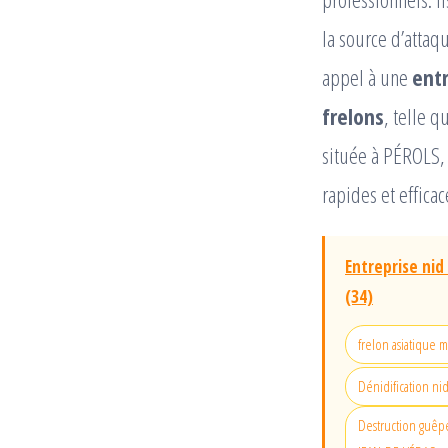
la source d’attaq
appel à une
entr
frelons
, telle qu
située à PÉROLS, 
rapides et efficac
Entreprise nid
(34)
frelon asiatique 
Dénidification ni
Destruction guêpe