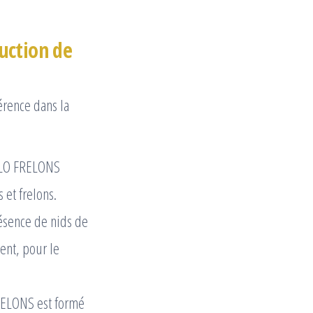
uction de
érence dans la
ALLO FRELONS
 et frelons.
ésence de nids de
ent, pour le
RELONS est formé