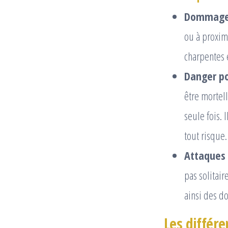
Dommages
ou à proxim
charpentes e
Danger po
être mortel
seule fois. 
tout risque.
Attaques 
pas solitai
ainsi des d
Les différe