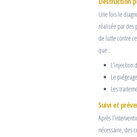
Destruction p
Une fois le diagno
réalisée par des 
de lutte contre c
que :
L’injection 
Le piégeage
Les traiteme
Suivi et prév
Après l’interventi
nécessaire, des c