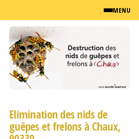
MENU
Passer
QUI SOMMES NOUS ?
ce
contenu
NEWSROOM
TARIFS
ENGLISH
CONTACT
Elimination des nids de
guêpes et frelons à Chaux,
90330