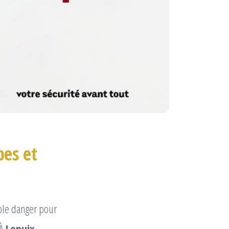
pes et
ble danger pour
 À
Lepuix