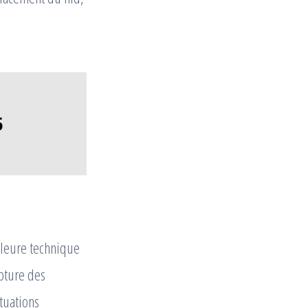
5
lleure technique
apture des
tuations