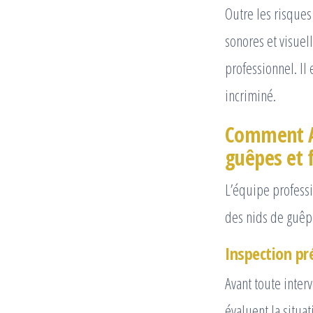
Outre les risques
sonores et visuel
professionnel. Il
incriminé.
Comment AL
guêpes et f
L’équipe profess
des nids de guêpe
Inspection pr
Avant toute inter
évaluent la situa