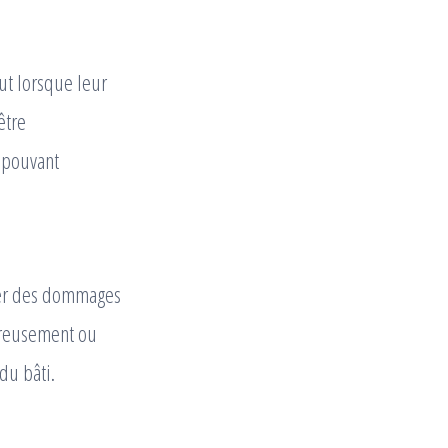
ut lorsque leur
être
s pouvant
user des dommages
 creusement ou
du bâti.