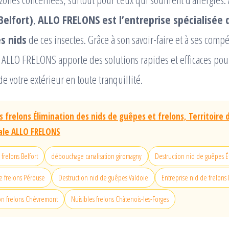
Belfort)
,
ALLO FRELONS est l’entreprise spécialisée 
s nids
de ces insectes. Grâce à son savoir-faire et à ses comp
, ALLO FRELONS apporte des solutions rapides et efficaces po
de votre extérieur en toute tranquillité.
 frelons Élimination des nids de guêpes et frelons, Territoire d
cale ALLO FRELONS
frelons Belfort
débouchage canalisation giromagny
Destruction nid de guêpes É
e frelons Pérouse
Destruction nid de guêpes Valdoie
Entreprise nid de frelons
ion frelons Chèvremont
Nuisibles frelons Châtenois-les-Forges