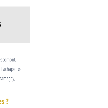
5
Vescemont,
 Lachapelle-
rmamagny,
es ?