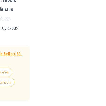
dans la
étences
ur que vous
e Belfort 90,
tueffont
 Danjoutin