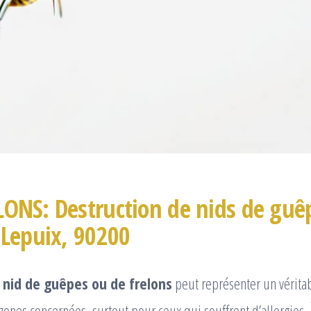
LONS: Destruction de nids de guê
 Lepuix, 90200
 nid de guêpes ou de frelons
peut représenter un vérita
 zones concernées, surtout pour ceux qui souffrent d’allergies.