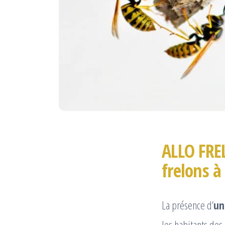
ALLO FRE
frelons à
La présence d’
un
les habitants des