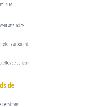
milaire.
vent atteindre
 frelons arborent
u’elles se sentent
ids de
es environs :