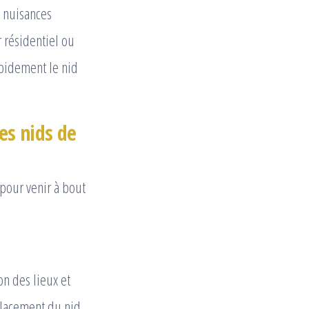
s nuisances
 résidentiel ou
apidement le nid
es nids de
pour venir à bout
on des lieux et
placement du nid,