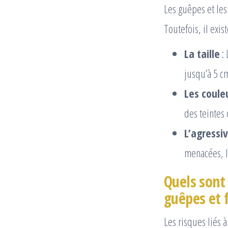
Les guêpes et les
Toutefois, il exis
La taille
: 
jusqu’à 5 c
Les coule
des teintes
L’agressiv
menacées, l
Quels sont 
guêpes et f
Les risques liés 