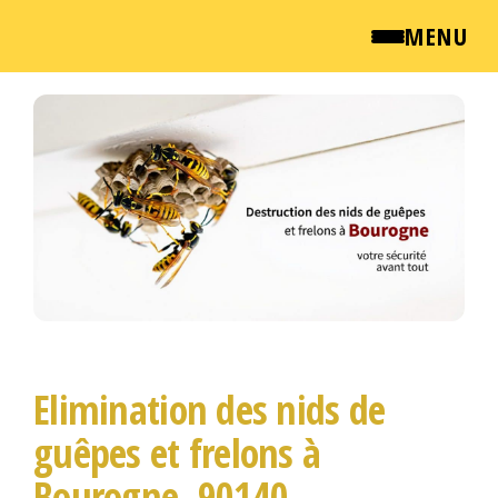
MENU
Passer
QUI SOMMES NOUS ?
ce
contenu
NEWSROOM
TARIFS
ENGLISH
CONTACT
Elimination des nids de
guêpes et frelons à
Bourogne, 90140