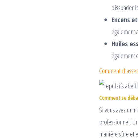
dissuader l
Encens et
également a
Huiles es
également e
Comment chasser 
Comment se débarr
Si vous avez un ni
professionnel. Un
manière sûre et e