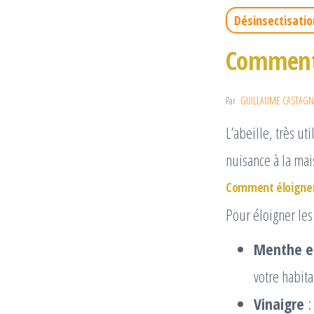
Désinsectisatio
Comment 
Par
GUILLAUME CASTAGN
L’abeille, très ut
nuisance à la mai
Comment éloigner 
Pour éloigner les
Menthe et
votre habita
Vinaigre
: