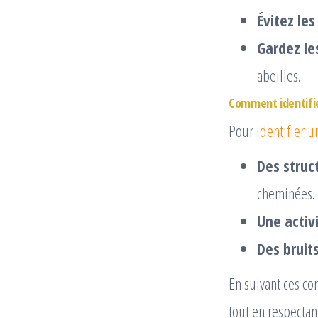
Évitez le
Gardez le
abeilles.
Comment identifier
Pour
identifier u
Des struc
cheminées. U
Une activi
Des brui
En suivant ces co
tout en respectant