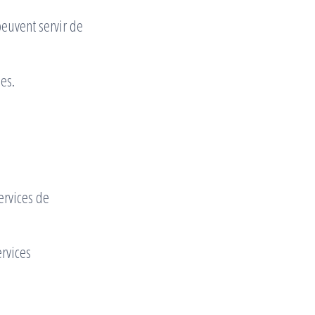
peuvent servir de
es.
ervices de
rvices