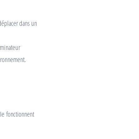
 déplacer dans un
erminateur
vironnement.
lle fonctionnent