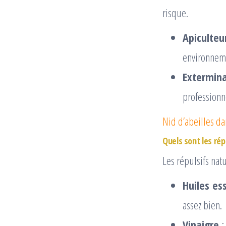
risque.
Apiculteu
environneme
Extermin
professionn
Nid d’abeilles da
Quels sont les répu
Les répulsifs natu
Huiles es
assez bien.
Vinaigre
: