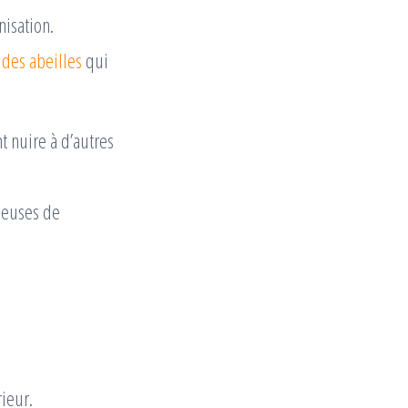
nisation.
 des abeilles
qui
nt nuire à d’autres
tueuses de
rieur.