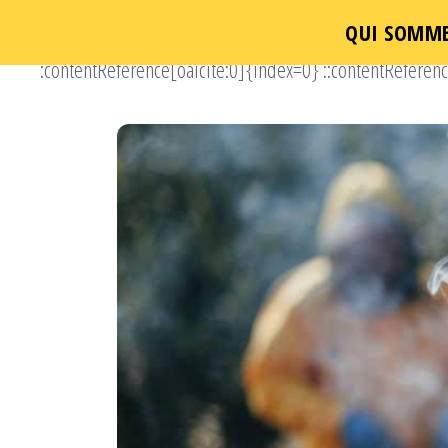
QUI SOMME
Un
``` :contentReference[oaicite:0]{index=0} ::contentReferenc