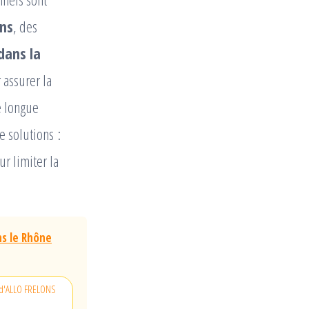
ons
, des
dans la
 assurer la
e longue
 solutions :
ur limiter la
ns le Rhône
n d'ALLO FRELONS