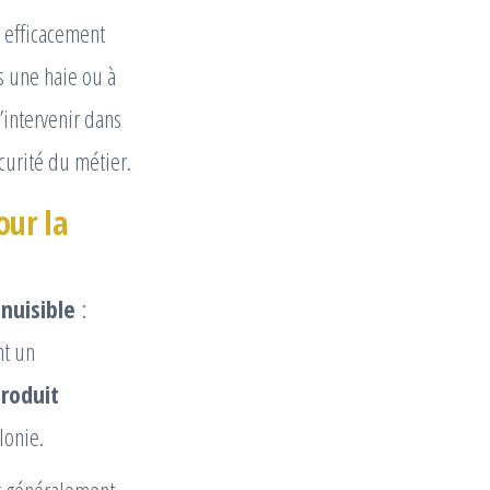
 efficacement
s une haie ou à
intervenir dans
curité du métier.
our la
 nuisible
:
nt un
roduit
lonie.