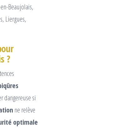
-en-Beaujolais,
s, Liergues,
pour
s ?
tences
piqûres
rer dangereuse si
ation
ne relève
urité optimale