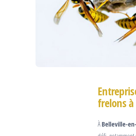
Entrepris
frelons à
À
Belleville-en
défi, notamment d