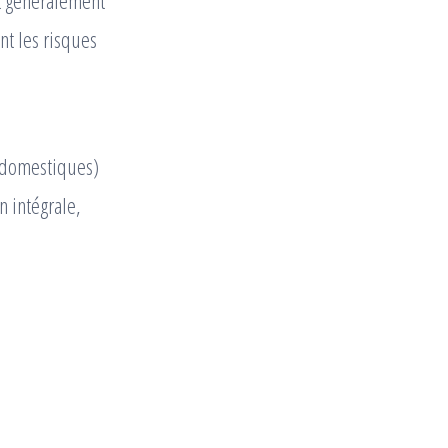
t généralement
ant les risques
x domestiques)
 intégrale,