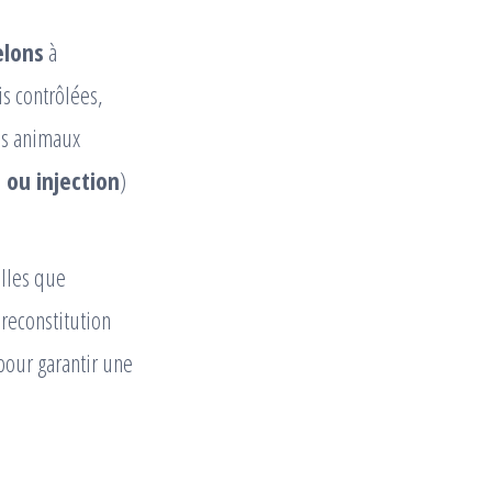
elons
à
s contrôlées,
es animaux
 ou injection
)
lles que
 reconstitution
 pour garantir une