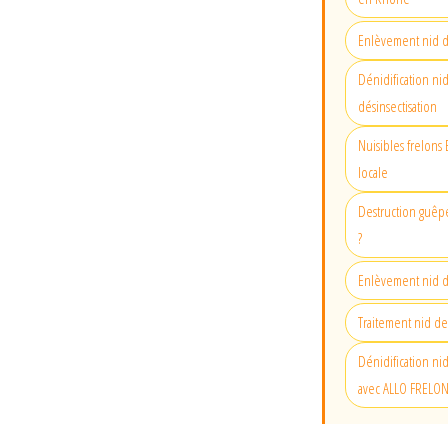
Enlèvement nid d
Dénidification ni
désinsectisation
Nuisibles frelons 
locale
Destruction guêpe
?
Enlèvement nid d
Traitement nid de
Dénidification ni
avec ALLO FRELO