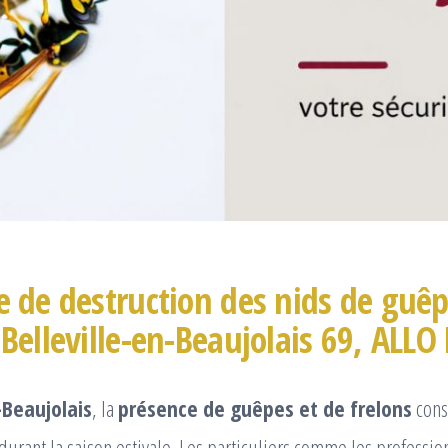
e de destruction des nids de guêp
 Belleville-en-Beaujolais 69, ALL
-Beaujolais
, la
présence de guêpes et de frelons
cons
urant la saison estivale. Les particuliers comme les professio