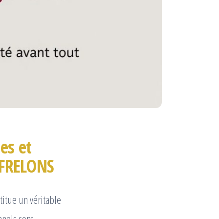
es et
O FRELONS
titue un véritable
nnels sont