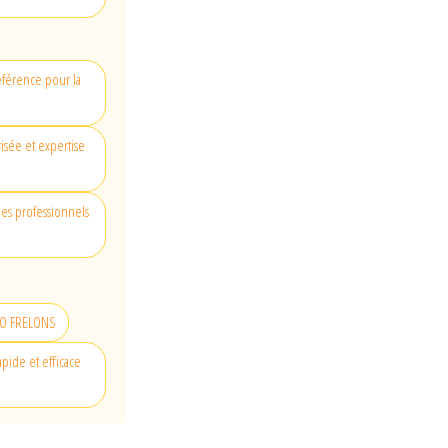
éférence pour la
risée et expertise
des professionnels
ALLO FRELONS
pide et efficace