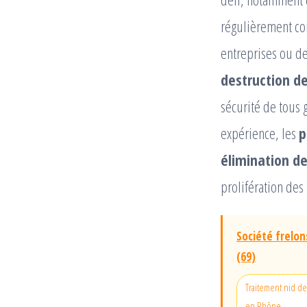
régulièrement con
entreprises ou d
destruction de
sécurité de tous 
expérience, les
p
élimination de
prolifération des 
Société frelon
(69)
Traitement nid de
en Rhône