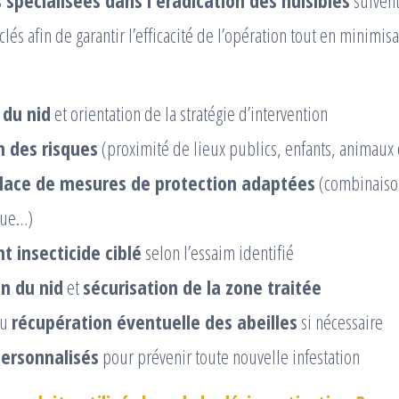
 spécialisées dans l’éradication des nuisibles
suiven
lés afin de garantir l’efficacité de l’opération tout en minimis
du nid
et orientation de la stratégie d’intervention
n des risques
(proximité de lieux publics, enfants, animau
lace de mesures de protection adaptées
(combinaison
que…)
t insecticide ciblé
selon l’essaim identifié
on du nid
et
sécurisation de la zone traitée
ou
récupération éventuelle des abeilles
si nécessaire
personnalisés
pour prévenir toute nouvelle infestation