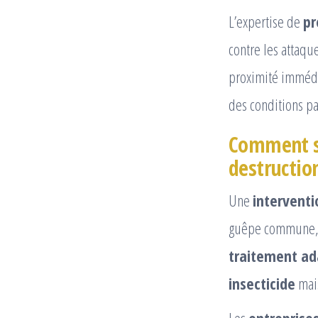
L’expertise de
pr
contre les attaqu
proximité immédi
des conditions pa
Comment se
destruction
Une
interventi
guêpe commune
traitement a
insecticide
mais