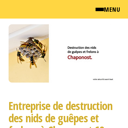
MENU
Passer
QUI SOMMES NOUS ?
ce
contenu
NEWSROOM
TARIFS
ENGLISH
CONTACT
Entreprise de destruction
des nids de guêpes et