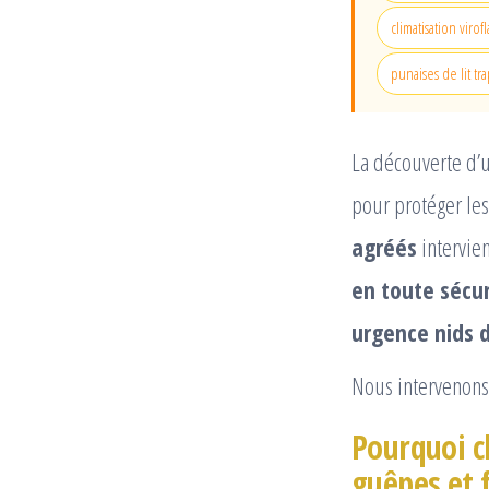
climatisation virofl
punaises de lit tr
La découverte d’
pour protéger le
agréés
intervien
en toute sécur
urgence nids 
Nous intervenons 
Pourquoi c
guêpes et f