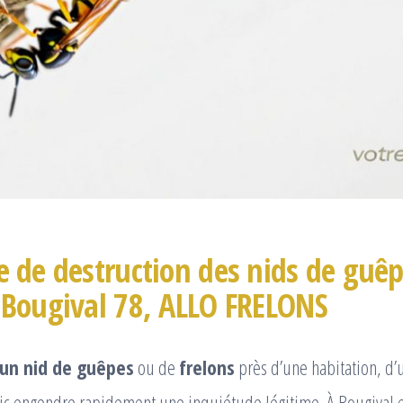
e de destruction des nids de guêp
 Bougival 78, ALLO FRELONS
’un nid de guêpes
ou de
frelons
près d’une habitation, d
ic engendre rapidement une inquiétude légitime. À Bougival e