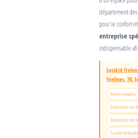
département des 
pour le confort e
entreprise spé
indispensable af
Société frelon
Yvelines, 78. 
frelons versailles
Destruction nid de
Destruction nid de
Société destructi