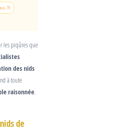
aux, 78
r les piqûres que
ialistes
tion des nids
nd à toute
ible raisonnée
.
 nids de