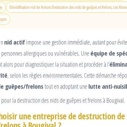
ay
Dénidification nid de frelons Destruction des nids de guêpes et frelons, Les Mure
appes
un
nid actif
impose une gestion immédiate, autant pour évite
s personnes allergiques ou vulnérables. Une
équipe de spéc
t alors pour diagnostiquer la situation et procéder à l’
élimina
ité
, selon les règles environnementales. Cette démarche répo
de guêpes/frelons
tout en adoptant une
lutte anti-nuis
pour la destruction des nids de guêpes et frelons à Bougival.
hoisir une entreprise de destruction de
relons à Bougival ?