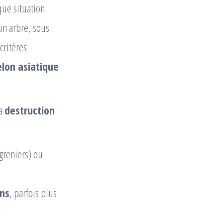
que situation
 un arbre, sous
critères
elon asiatique
la
destruction
greniers) ou
ens
, parfois plus