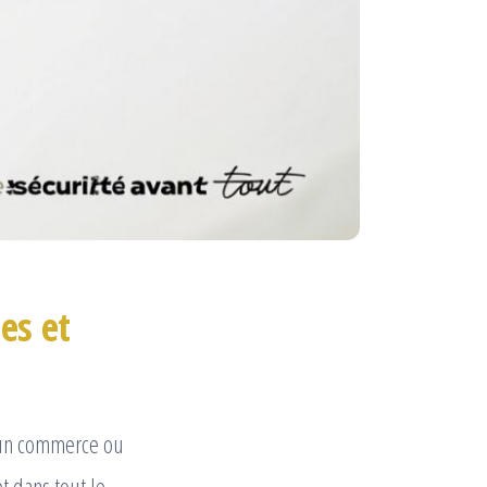
es et
’un commerce ou
t dans tout le