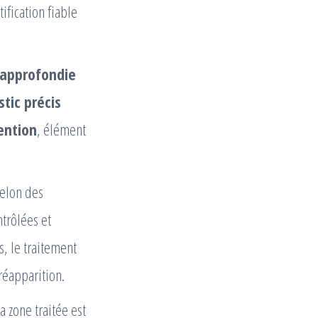
tification fiable
 approfondie
tic précis
ention
, élément
elon des
trôlées et
s, le traitement
réapparition.
a zone traitée est