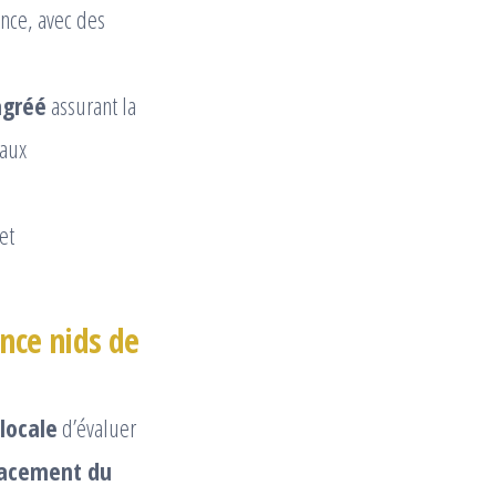
ance, avec des
agréé
assurant la
maux
et
nce nids de
locale
d’évaluer
acement du