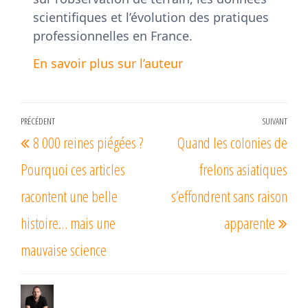
scientifiques et l’évolution des pratiques
professionnelles en France.
En savoir plus sur l’auteur
Navigation
PRÉCÉDENT
SUIVANT
Article
Arti
8 000 reines piégées ?
Quand les colonies de
de
précédent
suiv
l’article
Pourquoi ces articles
frelons asiatiques
racontent une belle
s’effondrent sans raison
histoire… mais une
apparente
mauvaise science