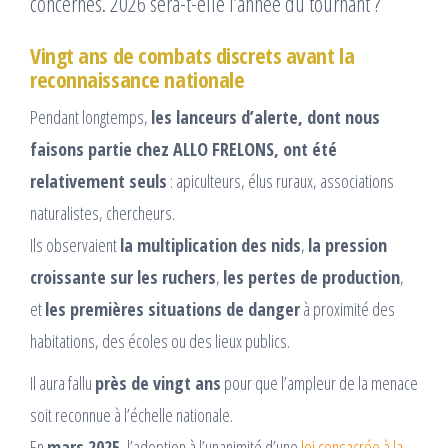
Vingt ans de combats discrets avant la
reconnaissance nationale
Pendant longtemps,
les lanceurs d’alerte, dont nous
faisons partie chez ALLO FRELONS, ont été
relativement seuls
: apiculteurs, élus ruraux, associations
naturalistes, chercheurs.
Ils observaient
la multiplication des nids
,
la pression
croissante sur les ruchers
,
les pertes de production
,
et
les premières situations de danger
à proximité des
habitations, des écoles ou des lieux publics.
Il aura fallu
près de vingt ans
pour que l’ampleur de la menace
soit reconnue à l’échelle nationale.
En
mars 2025
, l’adoption à l’unanimité d’une
loi consacrée à la