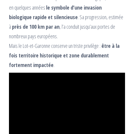
en quelques années
le symbole d’une invasion
biologique rapide et silencieuse
. Sa progression, estimée
à
près de 100 km par an
, l’a conduit jusqu’aux portes de
nombreux pays européens.
Mais le Lot-et-Garonne conserve un triste privilège :
être à la
fois territoire historique et zone durablement
fortement impactée
.