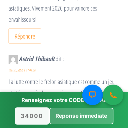
asiatiques. Vivement 2026 pour vaincre ces
envahisseurs!
Répondre
Astrid Thibault
dit :
mai 31, 2026 à 11:49 pm
La lutte contre le frelon asiatique est comme un jeu
stratégique où chaque action compte !
💬
📞
Renseignez votre
CODE POSTAL
Répondre
Reponse immediate