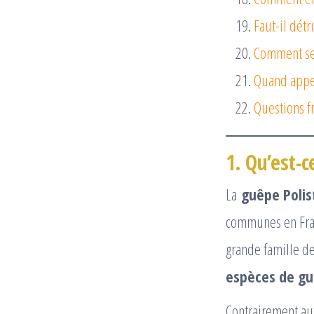
Faut-il détr
Comment se 
Quand appel
Questions f
1. Qu’est-c
La
guêpe Polis
communes en Franc
grande famille d
espèces de gu
Contrairement aux