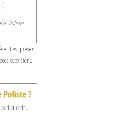
91)
pha
,
Polistes
te. Il est présent
èces coexistent,
 Poliste ?
s distinctifs.