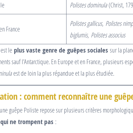
le
Polistes dominula
(Christ, 17
Polistes gallicus
,
Polistes nim
en France
biglumis
,
Polistes associus
est le
plus vaste genre de guêpes sociales
sur la planè
inents sauf l’Antarctique. En Europe et en France, plusieurs esp
minula
est de loin la plus répandue et la plus étudiée.
ication : comment reconnaître une guêpe
d’une guêpe Poliste repose sur plusieurs critères morphologique
 qui ne trompent pas
: