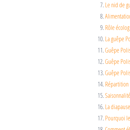
Le nid de g
Alimentatio
Rôle écologi
La guêpe Po
Guêpe Poli
Guêpe Polist
Guêpe Polist
Répartition
Saisonnalit
La diapause 
Pourquoi le
Comment élo