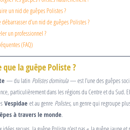
uire un nid de guêpes Polistes ?
débarrasser d’un nid de guêpes Polistes ?
er un professionnel ?
réquentes (FAQ)
e que la guêpe Poliste ?
te
— du latin
Polistes dominula
— est l’une des guêpes socia
e, particulièrement dans les régions du Centre et du Sud. Ell
es
Vespidae
et au genre
Polistes
, un genre qui regroupe pl
êpes à travers le monde
.
 idées reçues, la guêpe Poliste n’est pas « la guêpe jaune et 