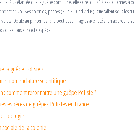
rance. Plus élancée que la guêpe commune, elle se reconnaît à ses antennes à p
endent en vol. Ses colonies, petites (20 à 200 individus), s’installent sous les tu
 volets. Docile au printemps, elle peut devenir agressive l’été si on approche s
os questions sur cette espèce.
ue la guêpe Poliste ?
on et nomenclature scientifique
ion : comment reconnaître une guêpe Poliste ?
ntes espèces de guêpes Polistes en France
 et biologie
 sociale de la colonie