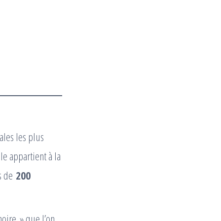
les les plus
e appartient à la
us de
200
noire » que l’on