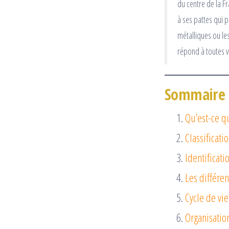
du centre de la F
à ses pattes qui p
métalliques ou les
répond à toutes v
Sommaire
Qu’est-ce q
Classificati
Identificat
Les différe
Cycle de vie
Organisation