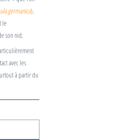
ula germanica
)
.
 le
e son nid.
particulièrement
act avec les
urtout à partir du